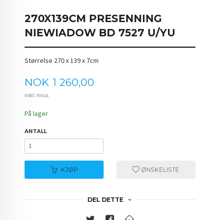
270X139CM PRESENNING
NIEWIADOW BD 7527 U/YU
Størrelse 270 x 139 x 7cm
Pris
NOK
1 260,00
inkl. mva.
På lager
ANTALL
KJØP
ØNSKELISTE
DEL DETTE