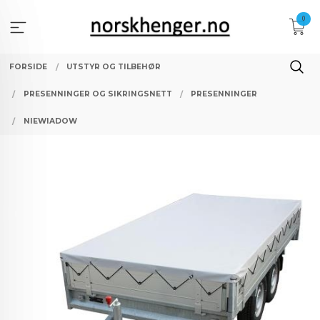
Gå
0
til
innholdet
FORSIDE
UTSTYR OG TILBEHØR
PRESENNINGER OG SIKRINGSNETT
PRESENNINGER
NIEWIADOW