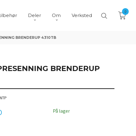
0
tilbehør
Deler
Om
Verksted
SENNING BRENDERUP 4310TB
 PRESENNING BRENDERUP
 NTP
På lager
0