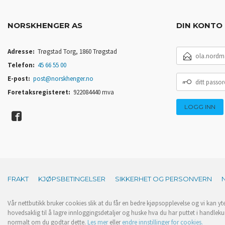
NORSKHENGER AS
DIN KONTO
E-
Adresse:
Trøgstad Torg, 1860 Trøgstad
POSTADRESSE
Telefon:
45 66 55 00
DITT
E-post:
post@norskhenger.no
PASSORD
Foretaksregisteret:
922084440 mva
FRAKT
KJØPSBETINGELSER
SIKKERHET OG PERSONVERN
Vår nettbutikk bruker cookies slik at du får en bedre kjøpsopplevelse og vi kan yt
hovedsaklig til å lagre innloggingsdetaljer og huske hva du har puttet i handleku
normalt om du godtar dette.
Les mer
eller
endre innstillinger for cookies.