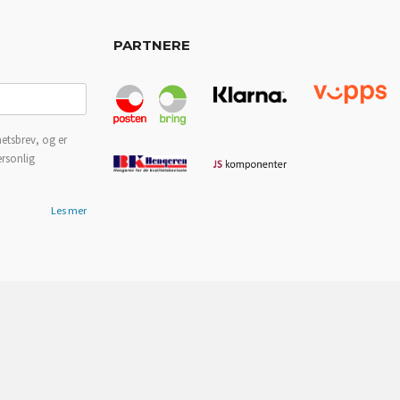
PARTNERE
etsbrev, og er
ersonlig
Les mer