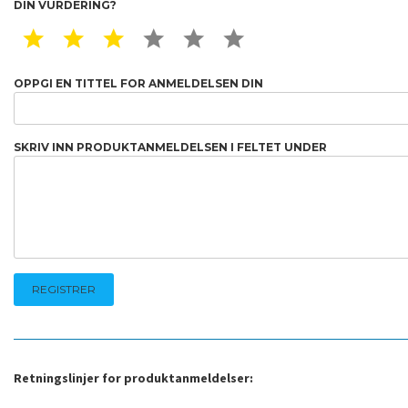
DIN VURDERING?
1 STAR
2 STAR
3 STAR
4 STAR
5 STAR
6 STAR
OPPGI EN TITTEL FOR ANMELDELSEN DIN
SKRIV INN PRODUKTANMELDELSEN I FELTET UNDER
Retningslinjer for produktanmeldelser: