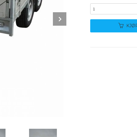
Next
KJØ