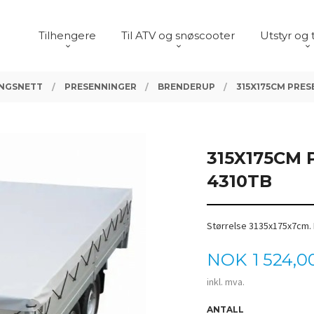
Tilhengere
Til ATV og snøscooter
Utstyr og 
INGSNETT
PRESENNINGER
BRENDERUP
315X175CM PRE
315X175CM
4310TB
Størrelse 3135x175x7cm.
Pris
NOK
1 524,0
inkl. mva.
ANTALL