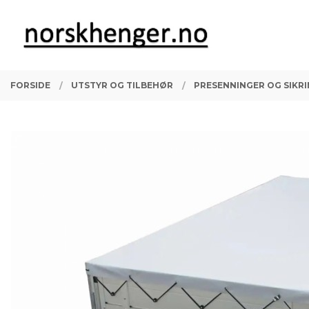
Gå
Lukk
PRODUKTER
til
innholdet
FORSIDE
UTSTYR OG TILBEHØR
PRESENNINGER OG SIKR