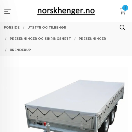
Gå
0
til
innholdet
FORSIDE
UTSTYR OG TILBEHØR
PRESENNINGER OG SIKRINGSNETT
PRESENNINGER
BRENDERUP