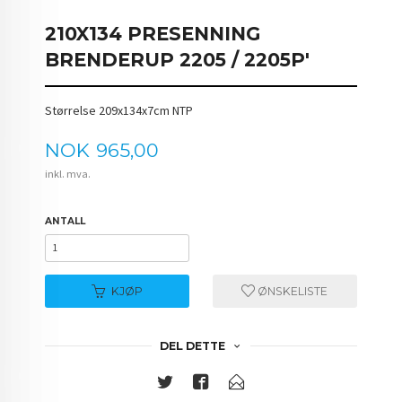
210X134 PRESENNING
BRENDERUP 2205 / 2205P'
Størrelse 209x134x7cm NTP
Pris
NOK
965,00
inkl. mva.
ANTALL
KJØP
ØNSKELISTE
DEL DETTE