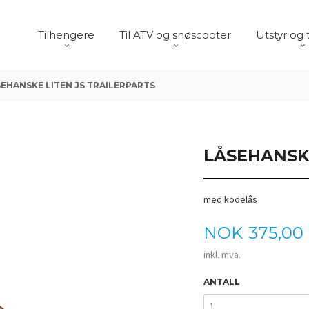
Tilhengere
Til ATV og snøscooter
Utstyr og 
EHANSKE LITEN JS TRAILERPARTS
LÅSEHANSK
med kodelås
Pris
NOK
375,00
inkl. mva.
ANTALL