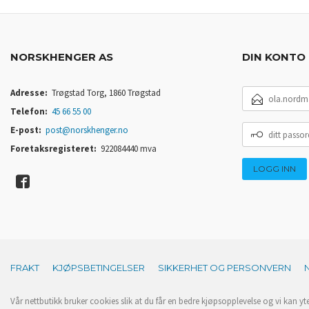
NORSKHENGER AS
DIN KONTO
E-
Adresse:
Trøgstad Torg, 1860 Trøgstad
POSTADRESSE
Telefon:
45 66 55 00
DITT
E-post:
post@norskhenger.no
PASSORD
Foretaksregisteret:
922084440 mva
FRAKT
KJØPSBETINGELSER
SIKKERHET OG PERSONVERN
Vår nettbutikk bruker cookies slik at du får en bedre kjøpsopplevelse og vi kan yt