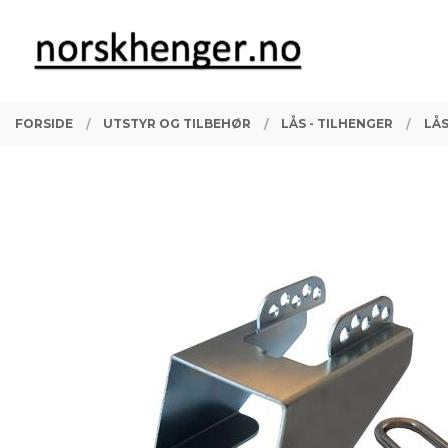
Gå
Lukk
PRODUKTER
til
innholdet
FORSIDE
UTSTYR OG TILBEHØR
LÅS - TILHENGER
LÅS