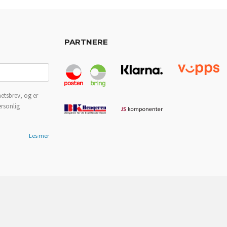
PARTNERE
etsbrev, og er
ersonlig
Les mer