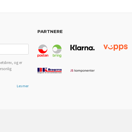
PARTNERE
etsbrev, og er
ersonlig
Les mer