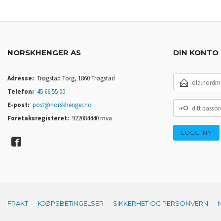
NORSKHENGER AS
DIN KONTO
E-
Adresse:
Trøgstad Torg, 1860 Trøgstad
POSTADRESSE
Telefon:
45 66 55 00
DITT
E-post:
post@norskhenger.no
PASSORD
Foretaksregisteret:
922084440 mva
FRAKT
KJØPSBETINGELSER
SIKKERHET OG PERSONVERN