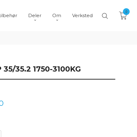
0
tilbehør
Deler
Om
Verksted
35/35.2 1750-3100KG
0