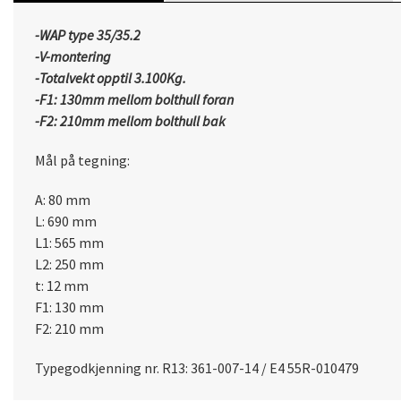
-WAP type 35/35.2
-V-montering
-Totalvekt opptil 3.100Kg.
-F1: 130mm mellom bolthull foran
-F2: 210mm mellom bolthull bak
Mål på tegning:
A: 80 mm
L: 690 mm
L1: 565 mm
L2: 250 mm
t: 12 mm
F1: 130 mm
​F2: 210 mm
Typegodkjenning nr.
R13: 361-007-14 / E4 55R-010479