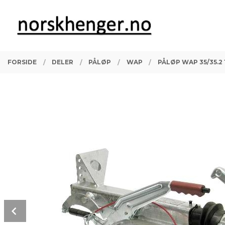
Gå
Lukk
PRODUKTER
til
innholdet
FORSIDE
DELER
PÅLØP
WAP
PÅLØP WAP 35/35.2 
Prev