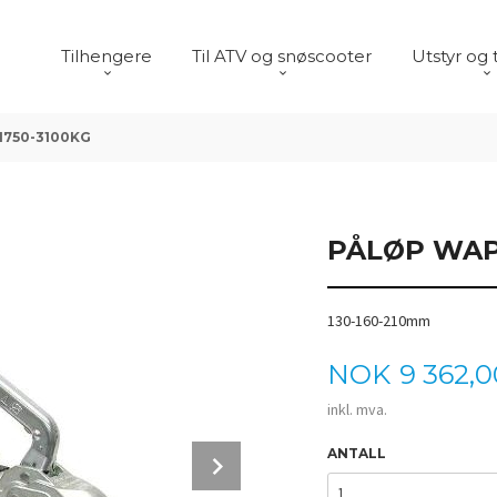
Tilhengere
Til ATV og snøscooter
Utstyr og 
1750-3100KG
PÅLØP WAP 
130-160-210mm
Pris
NOK
9 362,0
inkl. mva.
Next
ANTALL