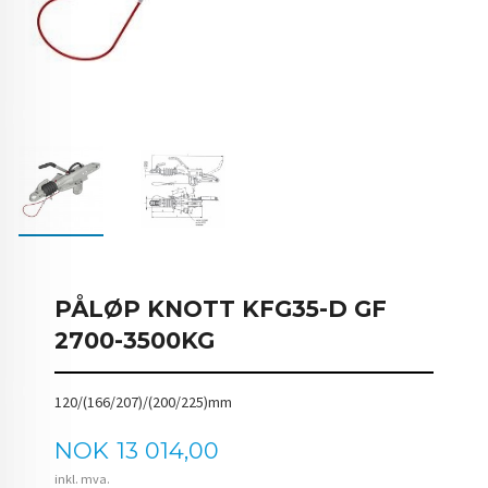
PÅLØP KNOTT KFG35-D GF
2700-3500KG
120/(166/207)/(200/225)mm
Pris
NOK
13 014,00
inkl. mva.