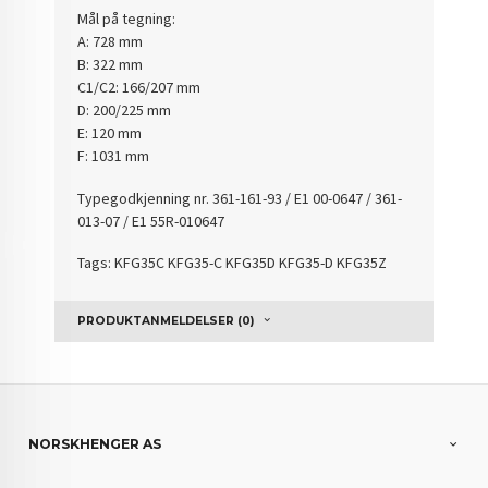
Mål på tegning:
A: 728 mm
B: 322 mm
C1/C2: 166/207 mm
D: 200/225 mm
E: 120 mm
​F: 1031 mm
Typegodkjenning nr.
361-161-93 / E1 00-0647 / 361-
013-07 / E1 55R-010647
Tags: KFG35C KFG35-C KFG35D KFG35-D KFG35Z
PRODUKTANMELDELSER (0)
NORSKHENGER AS