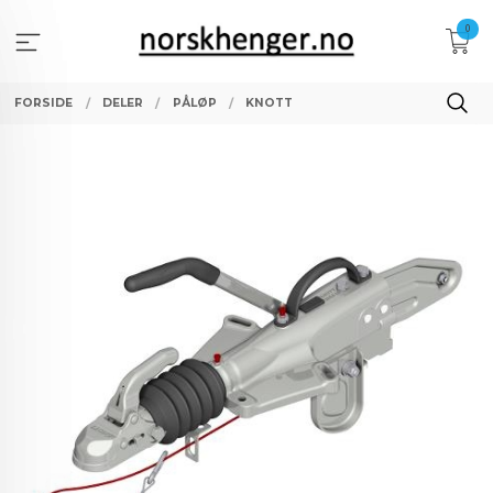
Gå
0
til
innholdet
FORSIDE
DELER
PÅLØP
KNOTT