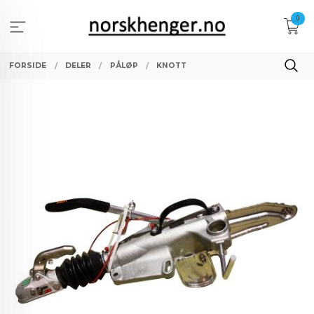
Gå
0
til
innholdet
FORSIDE
DELER
PÅLØP
KNOTT