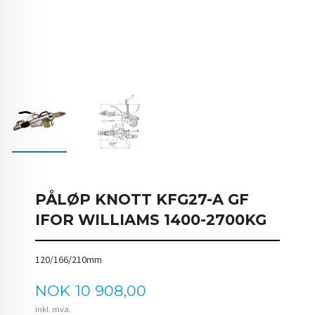
PÅLØP KNOTT KFG27-A GF
IFOR WILLIAMS 1400-2700KG
120/166/210mm
Pris
NOK
10 908,00
inkl. mva.