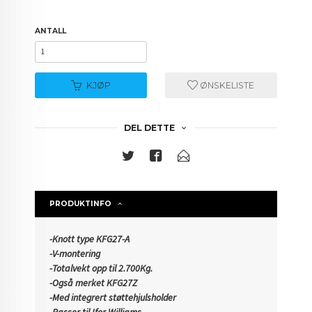
ANTALL
KJØP
ØNSKELISTE
DEL DETTE
PRODUKTINFO
-Knott type KFG27-A
-V-montering
-Totalvekt opp til 2.700Kg.
-Også merket KFG27Z
-Med integrert støttehjulsholder
-Passer til Ifor Williams