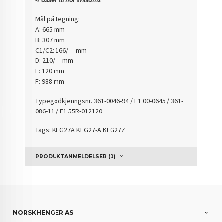
Mål på tegning:
A: 665 mm
B: 307 mm
C1/C2: 166/--- mm
D: 210/--- mm
E: 120 mm
​F: 988 mm
Typegodkjenngsnr.
361-0046-94 / E1 00-0645 / 361-
086-11 / E1 55R-012120
Tags: KFG27A KFG27-A KFG27Z
PRODUKTANMELDELSER (0)
NORSKHENGER AS