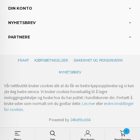
DIN KONTO
NYHETSBREV
PARTNERE
FRAKT
KJØPSBETINGELSER
SIKKERHET OG PERSONVERN
NYHETSBREV
Vår nettbutikk bruker cookies slik at du får en bedre kjøpsopplevelse og vi kan
yte deg bedre service. Vi bruker cookies hovedsaklig til å lagre
innloggingsdetaljer og huske hva du har puttet i handlekurven din. Fortsett å
bruke siden som normalt om du godtar dette.
Les mer
eller
endre innstillinger
for cookies.
Powered by
24Nettbutikk
0
Meny
Søk
Min konto
Handlevogn