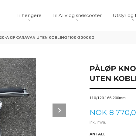
Tilhengere
Til ATV og snøscooter
Utstyr og 
20-A GF CARAVAN UTEN KOBLING 1100-2000KG
PÅLØP KNO
UTEN KOBLI
110/120-166-200mm
Next
Pris
NOK
8 770,
inkl. mva.
ANTALL