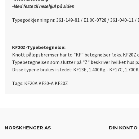
-Med feste til nesehjul på siden
Typegodkjenning nr.
361-149-81 / E1 00-0728 / 361-040-11 /
KF20Z-Typebetegnelse:
Knott påløpsbremser har to "KF" betegnelser f.eks. KF20Z o
Typebetegnelsen som slutter på "Z" beskriver hvilket hus p
Disse typene brukes i stedet: KF13E, 1.400Kg - KF17C, 1.700
Tags: KF20A KF20-A K
F20Z
NORSKHENGER AS
DIN KONTO