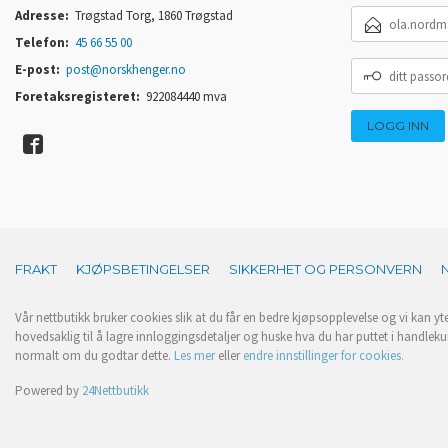
E-
Adresse:
Trøgstad Torg, 1860 Trøgstad
POSTADRESSE
Telefon:
45 66 55 00
DITT
E-post:
post@norskhenger.no
PASSORD
Foretaksregisteret:
922084440 mva
FRAKT
KJØPSBETINGELSER
SIKKERHET OG PERSONVERN
Vår nettbutikk bruker cookies slik at du får en bedre kjøpsopplevelse og vi kan yt
hovedsaklig til å lagre innloggingsdetaljer og huske hva du har puttet i handleku
normalt om du godtar dette.
Les mer
eller
endre innstillinger for cookies.
Powered by
24Nettbutikk