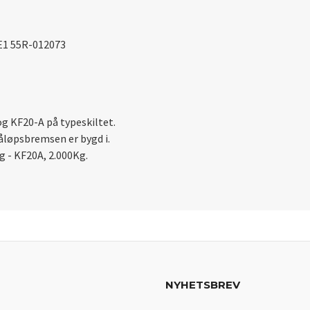
 E1 55R-012073
g KF20-A på typeskiltet.
åløpsbremsen er bygd i.
Kg - KF20A, 2.000Kg.
NYHETSBREV