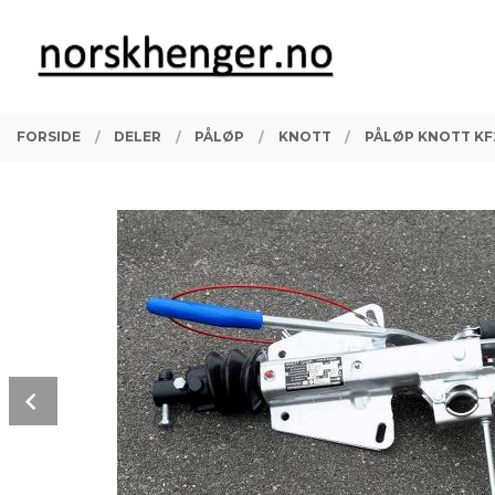
Gå
Lukk
PRODUKTER
til
innholdet
FORSIDE
DELER
PÅLØP
KNOTT
PÅLØP KNOTT KF
Prev