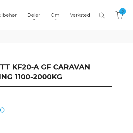
0
tilbehør
Deler
Om
Verksted
TT KF20-A GF CARAVAN
NG 1100-2000KG
00