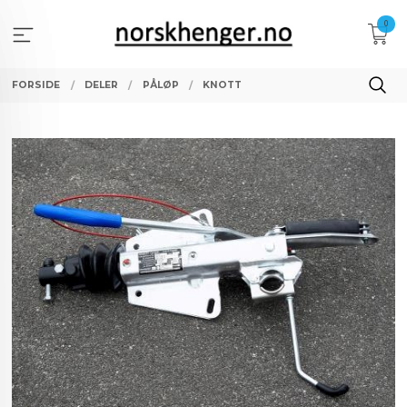
Gå
0
til
innholdet
FORSIDE
DELER
PÅLØP
KNOTT