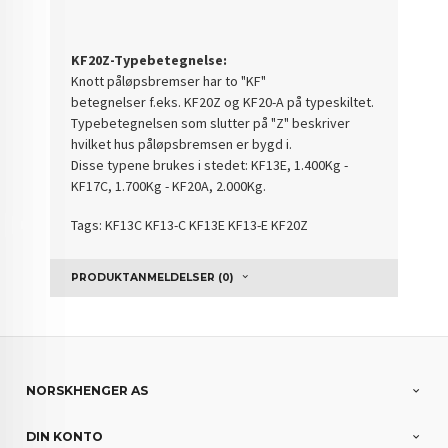
KF20Z-Typebetegnelse:
Knott påløpsbremser har to "KF"
betegnelser f.eks. KF20Z og KF20-A på typeskiltet.
Typebetegnelsen som slutter på "Z" beskriver
hvilket hus påløpsbremsen er bygd i.
Disse typene brukes i stedet: KF13E, 1.400Kg -
KF17C, 1.700Kg - KF20A, 2.000Kg.
Tags: KF13C KF13-C KF13E KF13-E K
F20Z
PRODUKTANMELDELSER (0)
NORSKHENGER AS
DIN KONTO