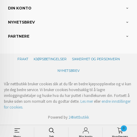
DIN KONTO
NYHETSBREV
PARTNERE
FRAKT
KJØPSBETINGELSER
SIKKERHET OG PERSONVERN
NYHETSBREV
Vår nettbutikk bruker cookies slik at du får en bedre kjøpsopplevelse og vi kan
yte deg bedre service. Vi bruker cookies hovedsaklig til å lagre
innloggingsdetaljer og huske hva du har puttet i handlekurven din. Fortsett å
bruke siden som normalt om du godtar dette.
Les mer
eller
endre innstillinger
for cookies.
Powered by
24Nettbutikk
0
Meny
Søk
Min konto
Handlevogn