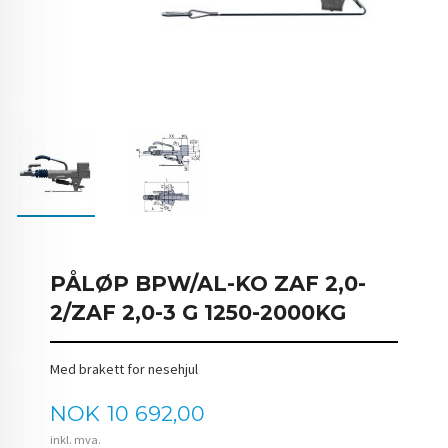
PÅLØP BPW/AL-KO ZAF 2,0-
2/ZAF 2,0-3 G 1250-2000KG
Med brakett for nesehjul
Pris
NOK
10 692,00
inkl. mva.