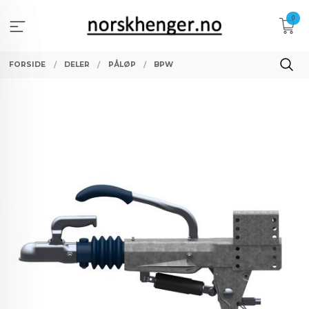
Gå
0
til
innholdet
FORSIDE
DELER
PÅLØP
BPW