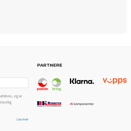
PARTNERE
etsbrev, og er
ersonlig
Les mer