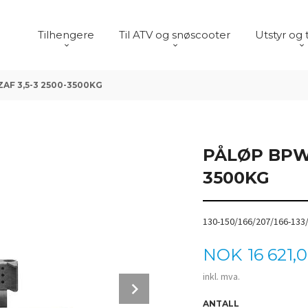
Tilhengere
Til ATV og snøscooter
Utstyr og 
AF 3,5-3 2500-3500KG
PÅLØP BPW/
3500KG
130-150/166/207/166-13
Pris
NOK
16 621,
inkl. mva.
Next
ANTALL