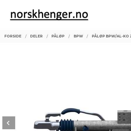
Gå
Lukk
PRODUKTER
til
innholdet
FORSIDE
DELER
PÅLØP
BPW
PÅLØP BPW/AL-KO Z
Prev