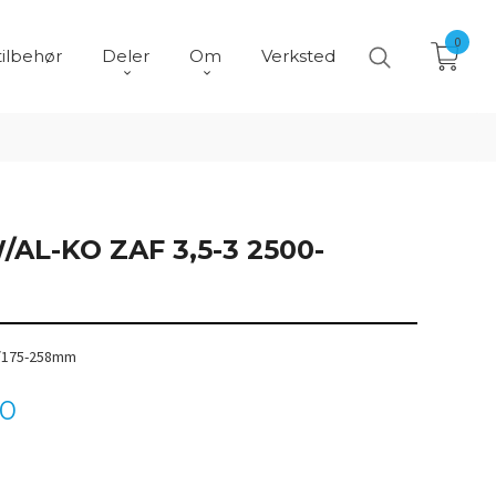
0
tilbehør
Deler
Om
Verksted
AL-KO ZAF 3,5-3 2500-
3/175-258mm
00