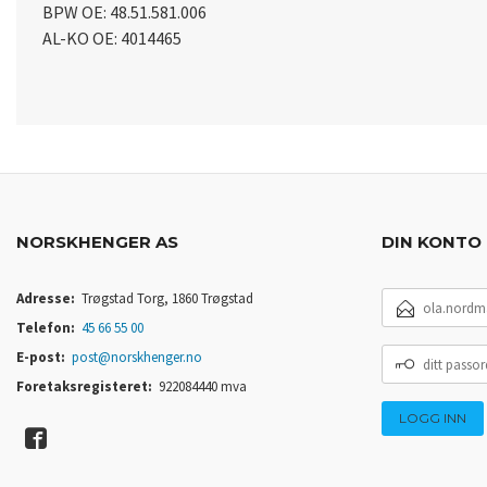
BPW OE: 48.51.581.006
AL-KO OE: 4014465
NORSKHENGER AS
DIN KONTO
E-
Adresse:
Trøgstad Torg, 1860 Trøgstad
POSTADRESSE
Telefon:
45 66 55 00
DITT
E-post:
post@norskhenger.no
PASSORD
Foretaksregisteret:
922084440 mva