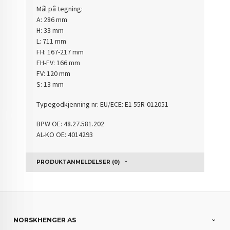
Mål på tegning:
A: 286 mm
H: 33 mm
L: 711 mm
FH: 167-217 mm
FH-FV: 166 mm
FV: 120 mm
S: 13 mm
Typegodkjenning nr.
EU/ECE: E1 55R-012051
BPW OE: 48.27.581.202
AL-KO OE: 4014293
PRODUKTANMELDELSER (0)
NORSKHENGER AS