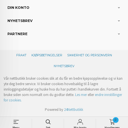
DIN KONTO
NYHETSBREV
PARTNERE
FRAKT
KJØPSBETINGELSER
SIKKERHET OG PERSONVERN
NYHETSBREV
Vår nettbutikk bruker cookies slik at du får en bedre kjøpsopplevelse og vi kan
yte deg bedre service. Vi bruker cookies hovedsaklig til å lagre
innloggingsdetaljer og huske hva du har puttet i handlekurven din. Fortsett å
bruke siden som normalt om du godtar dette.
Les mer
eller
endre innstillinger
for cookies.
Powered by
24Nettbutikk
0
Meny
Søk
Min konto
Handlevogn