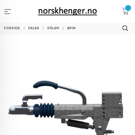
Gå
0
til
innholdet
FORSIDE
DELER
PÅLØP
BPW