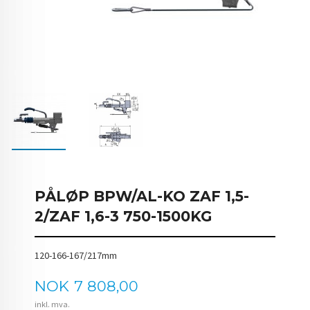
PÅLØP BPW/AL-KO ZAF 1,5-
2/ZAF 1,6-3 750-1500KG
120-166-167/217mm
Pris
NOK
7 808,00
inkl. mva.