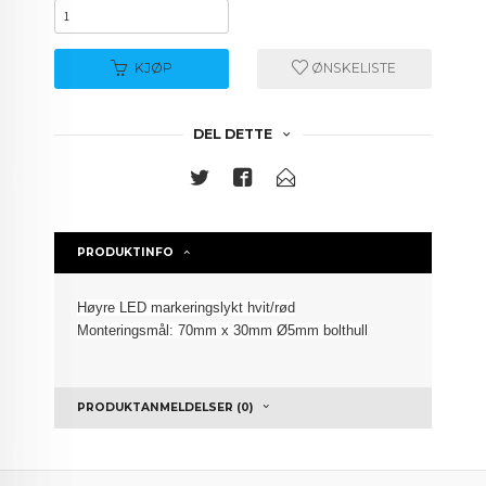
KJØP
ØNSKELISTE
DEL DETTE
PRODUKTINFO
Høyre LED markeringslykt hvit/rød
Monteringsmål: 7
0mm x 3
0mm Ø5mm bolthull
PRODUKTANMELDELSER (0)