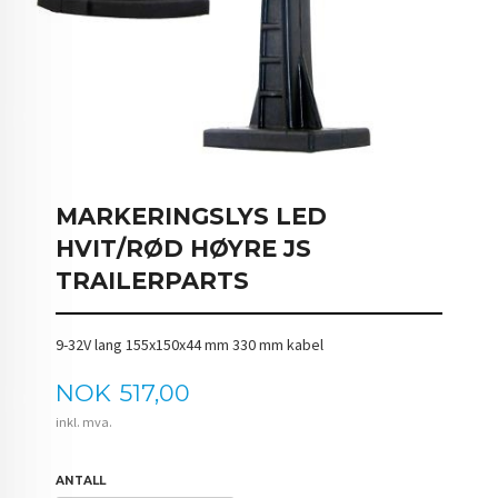
MARKERINGSLYS LED
HVIT/RØD HØYRE JS
TRAILERPARTS
9-32V lang 155x150x44 mm 330 mm kabel
Pris
NOK
517,00
inkl. mva.
ANTALL