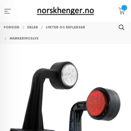
Gå
0
til
innholdet
FORSIDE
DELER
LYKTER OG REFLEKSER
MARKERINGSLYS