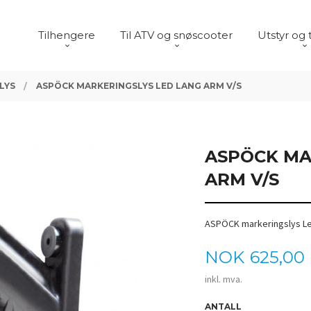
Tilhengere
Til ATV og snøscooter
Utstyr og 
LYS
ASPÖCK MARKERINGSLYS LED LANG ARM V/S
ASPÖCK MA
ARM V/S
ASPÖCK markeringslys Le
Pris
NOK
625,00
inkl. mva.
ANTALL