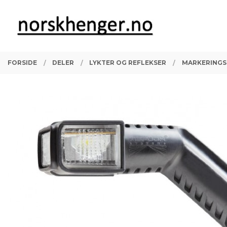
Gå
Lukk
PRODUKTER
til
innholdet
FORSIDE
DELER
LYKTER OG REFLEKSER
MARKERINGS