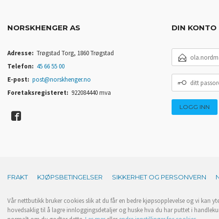
NORSKHENGER AS
DIN KONTO
E-
Adresse:
Trøgstad Torg, 1860 Trøgstad
POSTADRESSE
Telefon:
45 66 55 00
DITT
E-post:
post@norskhenger.no
PASSORD
Foretaksregisteret:
922084440 mva
FRAKT
KJØPSBETINGELSER
SIKKERHET OG PERSONVERN
Vår nettbutikk bruker cookies slik at du får en bedre kjøpsopplevelse og vi kan yt
hovedsaklig til å lagre innloggingsdetaljer og huske hva du har puttet i handleku