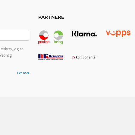
PARTNERE
etsbrev, og er
ersonlig
Les mer