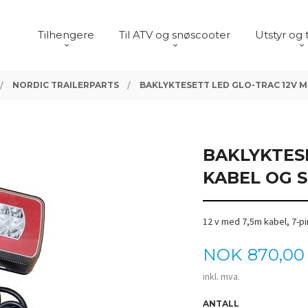
Tilhengere
Til ATV og snøscooter
Utstyr og 
NORDIC TRAILERPARTS
BAKLYKTESETT LED GLO-TRAC 12V M
BAKLYKTES
KABEL OG S
12 v med 7,5m kabel, 7-p
Pris
NOK
870,00
inkl. mva.
ANTALL