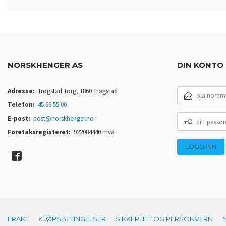
NORSKHENGER AS
DIN KONTO
E-
Adresse:
Trøgstad Torg, 1860 Trøgstad
POSTADRESSE
Telefon:
45 66 55 00
DITT
E-post:
post@norskhenger.no
PASSORD
Foretaksregisteret:
922084440 mva
FRAKT
KJØPSBETINGELSER
SIKKERHET OG PERSONVERN