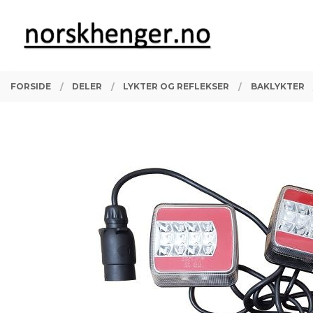
Gå
Lukk
PRODUKTER
til
innholdet
FORSIDE
DELER
LYKTER OG REFLEKSER
BAKLYKTER