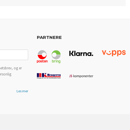
PARTNERE
etsbrev, og er
ersonlig
Les mer