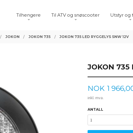
Tilhengere
Til ATV og snøscooter
Utstyr og 
JOKON
JOKON 735
JOKON 735 LED RYGGELYS SNW 12V
JOKON 735 
Pris
NOK
1 966,0
inkl. mva.
ANTALL