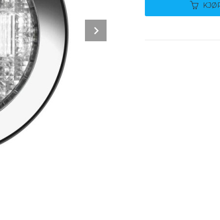
KJØ
Next