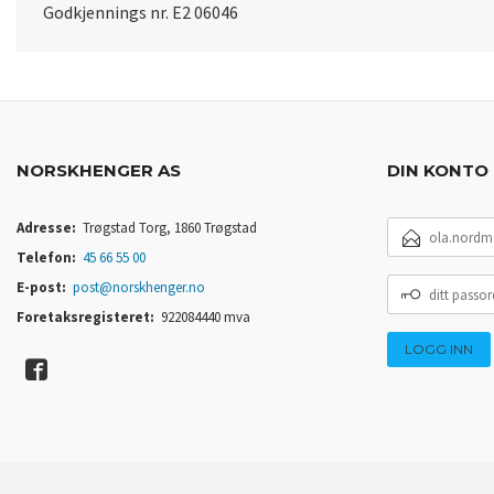
Godkjennings nr. E2 06046
NORSKHENGER AS
DIN KONTO
E-
Adresse:
Trøgstad Torg, 1860 Trøgstad
POSTADRESSE
Telefon:
45 66 55 00
DITT
E-post:
post@norskhenger.no
PASSORD
Foretaksregisteret:
922084440 mva