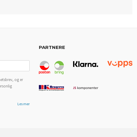
PARTNERE
etsbrev, og er
ersonlig
Les mer