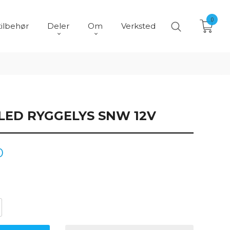
0
tilbehør
Deler
Om
Verksted
LED RYGGELYS SNW 12V
0