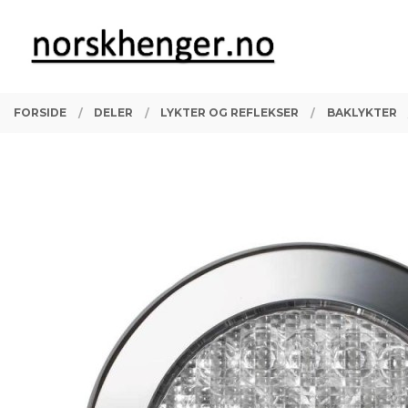
Gå
Lukk
PRODUKTER
til
innholdet
FORSIDE
DELER
LYKTER OG REFLEKSER
BAKLYKTER