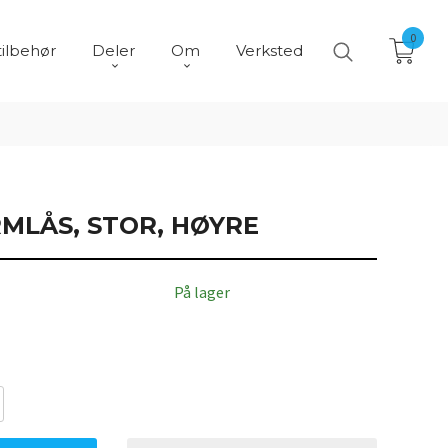
0
tilbehør
Deler
Om
Verksted
MLÅS, STOR, HØYRE
På lager