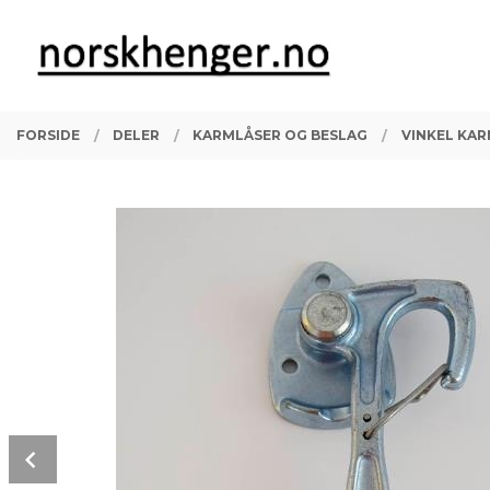
Gå
Lukk
PRODUKTER
til
innholdet
FORSIDE
DELER
KARMLÅSER OG BESLAG
VINKEL KAR
Prev