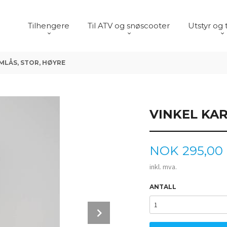
Tilhengere
Til ATV og snøscooter
Utstyr og 
MLÅS, STOR, HØYRE
VINKEL KAR
Pris
NOK
295,00
inkl. mva.
ANTALL
Next