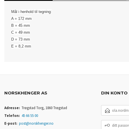
Mål i henhold til tegning:
A = 172 mm
B = 45 mm
C = 49 mm
D = 73 mm
​E = 8,2 mm
NORSKHENGER AS
DIN KONTO
E-
Adresse:
Trøgstad Torg, 1860 Trøgstad
POSTADRESSE
Telefon:
45 66 55 00
DITT
E-post:
post@norskhenger.no
PASSORD