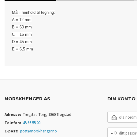
Mål i henhold til tegning:
A = 12 mm
B = 60 mm
C = 15 mm
D = 45 mm
​E = 6,5 mm
NORSKHENGER AS
DIN KONTO
E-
Adresse:
Trøgstad Torg, 1860 Trøgstad
POSTADRESSE
Telefon:
45 66 55 00
DITT
E-post:
post@norskhenger.no
PASSORD