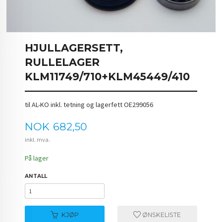
HJULLAGERSETT,
RULLELAGER
KLM11749/710+KLM45449/410
til AL-KO inkl. tetning og lagerfett OE299056
Pris
NOK
682,50
inkl. mva.
På lager
ANTALL
KJØP
ØNSKELISTE