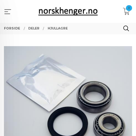
Gå
0
til
innholdet
FORSIDE
DELER
HJULLAGRE