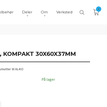
0
tilbehør
Deler
Om
Verksted
, KOMPAKT 30X60X37MM
vmutter til AL-KO
På lager