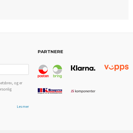
PARTNERE
etsbrev, og er
ersonlig
Les mer