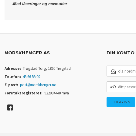
-Med låseringer og navmutter
NORSKHENGER AS
DIN KONTO
E-
Adresse:
Trøgstad Torg, 1860 Trøgstad
POSTADRESSE
Telefon:
45 66 55 00
DITT
E-post:
post@norskhenger.no
PASSORD
Foretaksregisteret:
922084440 mva