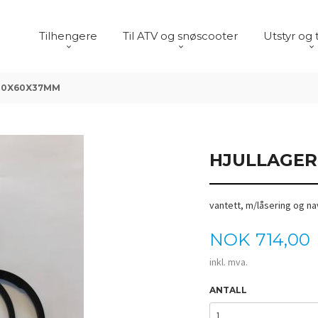
Tilhengere
Til ATV og snøscooter
Utstyr og 
30X60X37MM
HJULLAGER
vantett, m/låsering og na
Pris
NOK
714,00
inkl. mva.
ANTALL