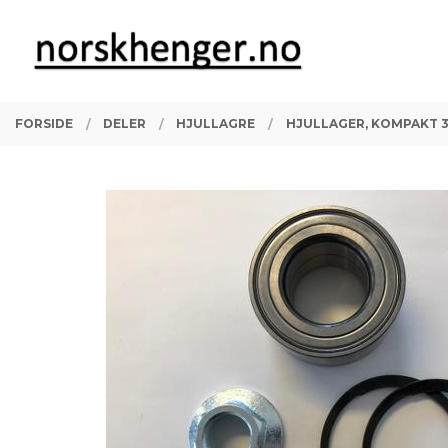
Gå
Lukk
PRODUKTER
til
innholdet
FORSIDE
DELER
HJULLAGRE
HJULLAGER, KOMPAKT 