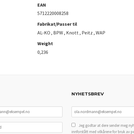
EAN
5712220008258
Fabrikat/Passer til
AL-KO , BPW , Knott , Peitz , WAP
Weight
0,236
NYHETSBREV
Jeg godtar at dere sender meg nyh
innforstått med vilkårene for bruk av p