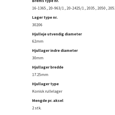
Brems type nr.
16-1365 , 20-963/1 , 20-2425/1 , 2035 , 2050 , 2
Lager type nr.
30206
Hjulleje utvendig diameter
62mm
Hjullager indre diameter
30mm
Hjullager bredde
17.25mm
Hjullager type
Konisk rullelager
Mengde pr. aksel
2 stk.