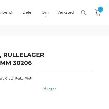
0
tilbehør
Deler
Om
Verksted
, RULLELAGER
5MM 30206
PW , Knott , Peitz , WAP
På lager