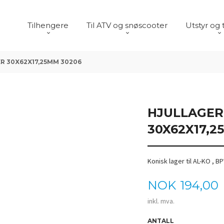
Tilhengere
Til ATV og snøscooter
Utstyr og 
R 30X62X17,25MM 30206
HJULLAGER
30X62X17,2
Konisk lager til AL-KO , B
Pris
NOK
194,00
inkl. mva.
ANTALL