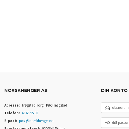
NORSKHENGER AS
DIN KONTO
E-
Adresse:
Trøgstad Torg, 1860 Trøgstad
POSTADRESSE
Telefon:
45 66 55 00
DITT
E-post:
post@norskhenger.no
PASSORD
Foretaksregisteret:
922084440 mva