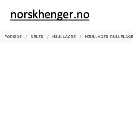
Gå
Lukk
PRODUKTER
til
innholdet
FORSIDE
DELER
HJULLAGRE
HJULLAGER, RULLELAGE