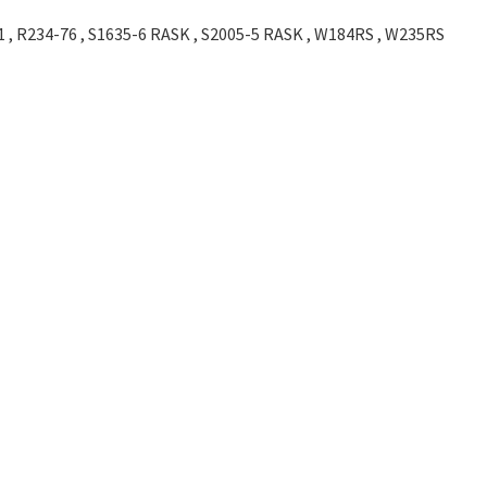
051 , R234-76 , S1635-6 RASK , S2005-5 RASK , W184RS , W235RS