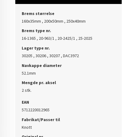
Brems størrelse
160x35mm , 200x50mm , 250x40mm
Brems type nr.
16-1365 , 20-963/1 , 20-2425/1 , 25-2025
Lager type nr.
30205 , 30206 , 30207 , DAC3972
Navkappe diameter
52.1mm
Mengde pr. aksel
2 stk.
EAN
5712220012965
Fabrikat/Passer til
Knott
Original nr.