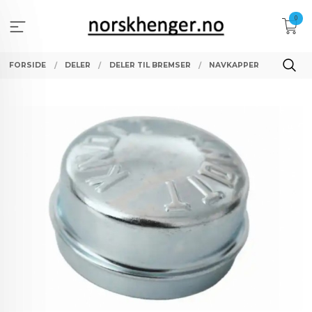
Gå
0
til
innholdet
FORSIDE
DELER
DELER TIL BREMSER
NAVKAPPER