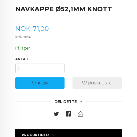
NAVKAPPE Ø52,1MM KNOTT
Pris
NOK
71,00
inkl. mva.
På lager
ANTALL
KJØP
ØNSKELISTE
DEL DETTE
PRODUKTINFO