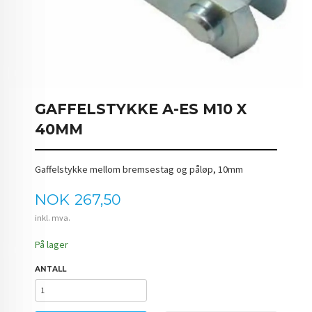
GAFFELSTYKKE A-ES M10 X
40MM
Gaffelstykke mellom bremsestag og påløp, 10mm
Pris
NOK
267,50
inkl. mva.
På lager
ANTALL