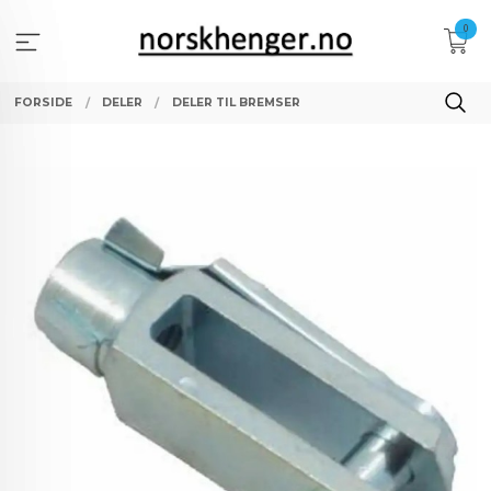
Gå
0
til
innholdet
FORSIDE
DELER
DELER TIL BREMSER