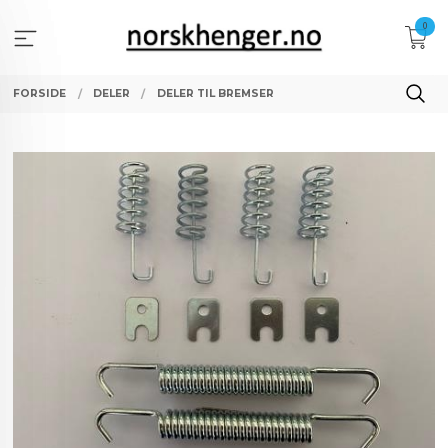
Gå
0
til
innholdet
FORSIDE
DELER
DELER TIL BREMSER