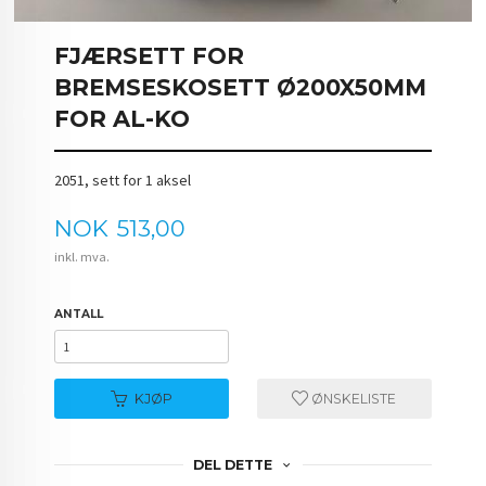
FJÆRSETT FOR
BREMSESKOSETT Ø200X50MM
FOR AL-KO
2051, sett for 1 aksel
Pris
NOK
513,00
inkl. mva.
ANTALL
KJØP
ØNSKELISTE
DEL DETTE