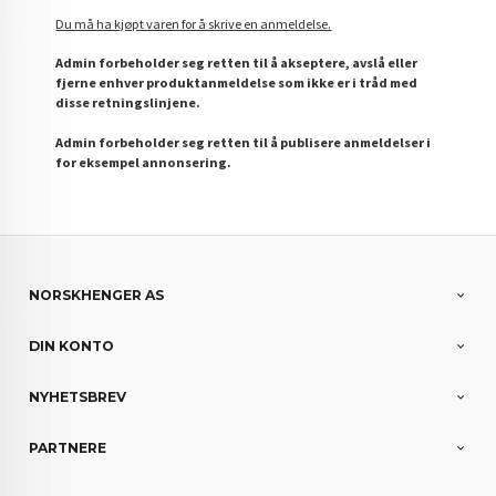
Du må ha kjøpt varen for å skrive en anmeldelse.
Admin forbeholder seg retten til å akseptere, avslå eller
fjerne enhver produktanmeldelse som ikke er i tråd med
disse retningslinjene.
Admin forbeholder seg retten til å publisere anmeldelser i
for eksempel annonsering.
NORSKHENGER AS
DIN KONTO
NYHETSBREV
PARTNERE