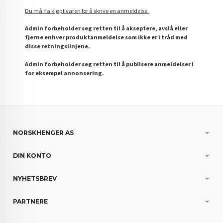
Du må ha kjøpt varen for å skrive en anmeldelse.
Admin forbeholder seg retten til å akseptere, avslå eller
fjerne enhver produktanmeldelse som ikke er i tråd med
disse retningslinjene.
Admin forbeholder seg retten til å publisere anmeldelser i
for eksempel annonsering.
NORSKHENGER AS
DIN KONTO
NYHETSBREV
PARTNERE