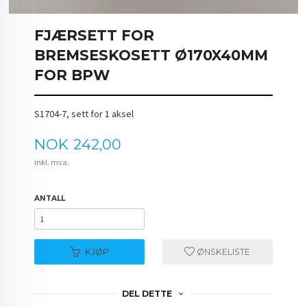
FJÆRSETT FOR
BREMSESKOSETT Ø170X40MM
FOR BPW
S1704-7, sett for 1 aksel
Pris
NOK
242,00
inkl. mva.
ANTALL
KJØP
ØNSKELISTE
DEL DETTE