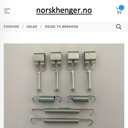
Gå
0
til
innholdet
FORSIDE
DELER
DELER TIL BREMSER