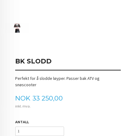
BK SLODD
Perfekt for å slodde løyper. Passer bak ATV og
snøscooter
Pris
NOK
33 250,00
inkl. mva.
ANTALL