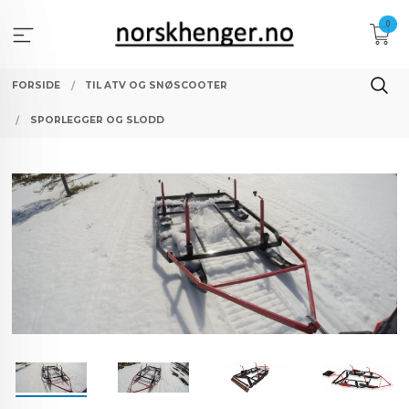
Gå
0
til
innholdet
FORSIDE
TIL ATV OG SNØSCOOTER
SPORLEGGER OG SLODD