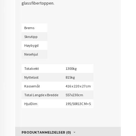
glassfibertoppen.
Brems
Skrutipp
Høybygd
Nesehjul
Totalvekt
1300kg
Nyttelast
815kg
Kassemål
416 x 220 x 27cm
Total Lengde x Bredde
557x230cm
HjulDim
195/50R13C M+S
PRODUKTANMELDELSER (0)