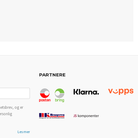
PARTNERE
etsbrev, og er
ersonlig
Les mer