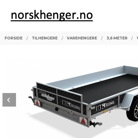
Gå
Lukk
PRODUKTER
til
innholdet
FORSIDE
TILHENGERE
VAREHENGERE
3,6 METER
Prev