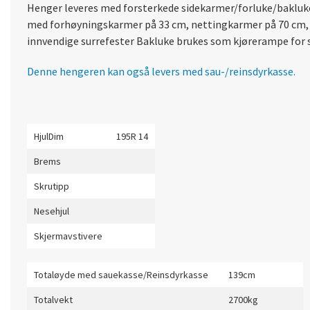
Henger leveres med forsterkede sidekarmer/forluke/bakluke.
med forhøyningskarmer på 33 cm, nettingkarmer på 70 cm, g
innvendige surrefester Bakluke brukes som kjørerampe for 
Denne hengeren kan også levers med sau-/reinsdyrkasse.
HjulDim
195R 14
Brems
Skrutipp
Nesehjul
Skjermavstivere
Totaløyde med sauekasse/Reinsdyrkasse
139cm
Totalvekt
2700kg