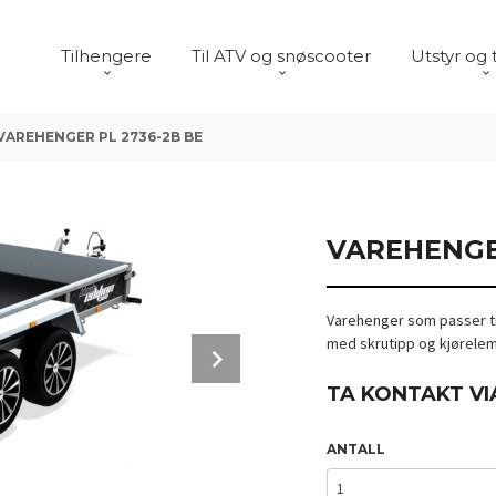
Tilhengere
Til ATV og snøscooter
Utstyr og 
VAREHENGER PL 2736-2B BE
VAREHENGER
Varehenger som passer til
med skrutipp og kjørelem.
Next
TA KONTAKT VI
ANTALL