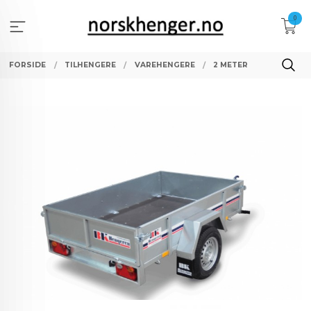
Gå
0
til
innholdet
FORSIDE
TILHENGERE
VAREHENGERE
2 METER