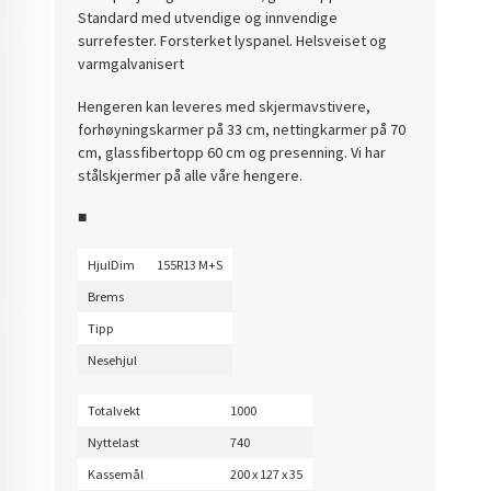
Standard med utvendige og innvendige
surrefester. Forsterket lyspanel. Helsveiset og
varmgalvanisert
Hengeren kan leveres med skjermavstivere,
forhøyningskarmer på 33 cm, nettingkarmer på 70
cm, glassfibertopp 60 cm og presenning. Vi har
stålskjermer på alle våre hengere.
■
HjulDim
155R13 M+S
Brems
Tipp
Nesehjul
Totalvekt
1000
Nyttelast
740
Kassemål
200 x 127 x 35