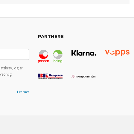
PARTNERE
etsbrev, og er
ersonlig
Les mer