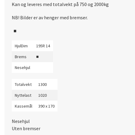
Kan og leveres med totalvekt på 750 og 2000kg
NB! Bilder er av henger med bremser.
■
HjulDim
195R 14
Brems
■
Nesehjul
Totalvekt
1300
Nyttelast
1020
Kassemål
390 x 170
Nesehjul
Uten bremser