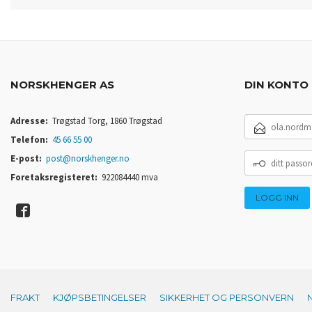
NORSKHENGER AS
DIN KONTO
E-
Adresse:
Trøgstad Torg, 1860 Trøgstad
POSTADRESSE
Telefon:
45 66 55 00
DITT
E-post:
post@norskhenger.no
PASSORD
Foretaksregisteret:
922084440 mva
FRAKT
KJØPSBETINGELSER
SIKKERHET OG PERSONVERN