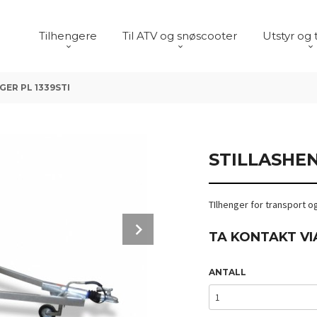
Tilhengere
Til ATV og snøscooter
Utstyr og 
ER PL 1339STI
STILLASHEN
TIlhenger for transport og 
Next
TA KONTAKT VI
ANTALL