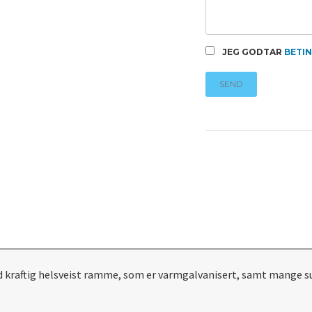
JEG GODTAR
BETI
SEND
raftig helsveist ramme, som er varmgalvanisert, samt mange surref