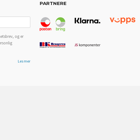
PARTNERE
etsbrev, og er
ersonlig
Les mer