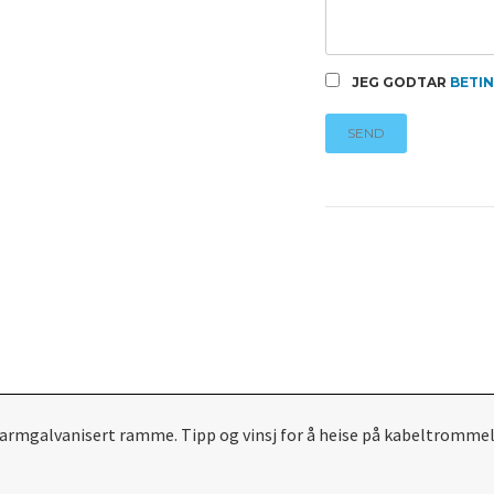
JEG GODTAR
BETI
SEND
 varmgalvanisert ramme. Tipp og vinsj for å heise på kabeltrommel