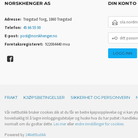
NORSKHENGER AS
DIN KONTO
E-
Adresse:
Trøgstad Torg, 1860 Trøgstad
POSTADRESSE
Telefon:
45 66 55 00
DITT
E-post:
post@norskhenger.no
PASSORD
Foretaksregisteret:
922084440 mva
FRAKT
KJØPSBETINGELSER
SIKKERHET OG PERSONVERN
Vår nettbutikk bruker cookies slik at du får en bedre kjøpsopplevelse og vi kan yt
hovedsaklig til å lagre innloggingsdetaljer og huske hva du har puttet i handleku
normalt om du godtar dette.
Les mer
eller
endre innstillinger for cookies.
Powered by
24Nettbutikk