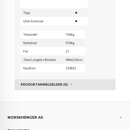
Tipp
■
Uten bremser
■
Totalvekt
750kg
Nyttelast
579kg
Fot
17
Total Lengde x Bredde
490x210cm
HjulDim
155R13
PRODUKTANMELDELSER (0)
NORSKHENGER AS