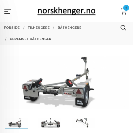
Gå
0
til
innholdet
FORSIDE
TILHENGERE
BÅTHENGERE
UBREMSET BÅTHENGER