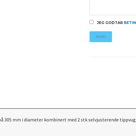
JEG GODTAR
BETI
SEND
305 mm i diameter kombinert med 2 stk selvjusterende tippvugge i