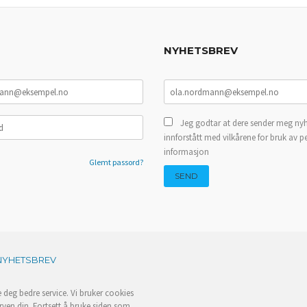
NYHETSBREV
Jeg godtar at dere sender meg nyh
innforstått med vilkårene for bruk av p
informasjon
Glemt passord?
NYHETSBREV
e deg bedre service. Vi bruker cookies
rven din. Fortsett å bruke siden som