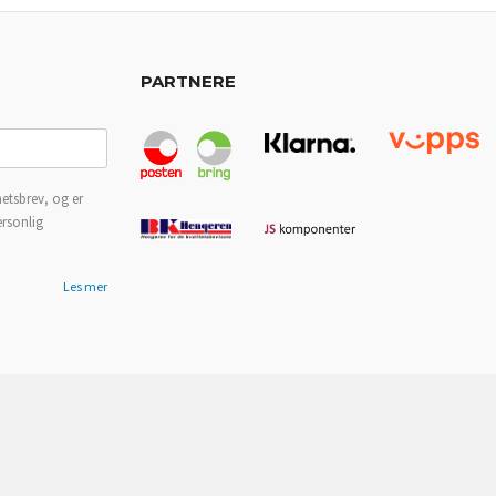
PARTNERE
etsbrev, og er
ersonlig
Les mer