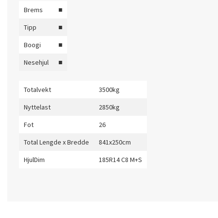
Brems
■
Tipp
■
Boogi
■
Nesehjul
■
Totalvekt
3500kg
Nyttelast
2850kg
Fot
26
Total Lengde x Bredde
841x250cm
HjulDim
185R14 C8 M+S