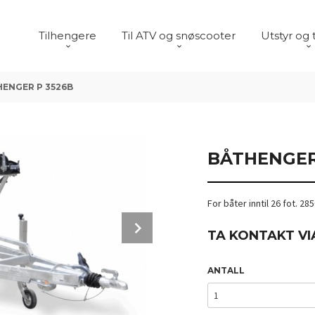
Tilhengere
Til ATV og snøscooter
Utstyr og 
ENGER P 3526B
BÅTHENGER
For båter inntil 26 fot. 28
Next
TA KONTAKT VI
ANTALL