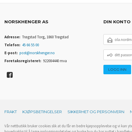
NORSKHENGER AS
DIN KONTO
E-
Adresse:
Trøgstad Torg, 1860 Trøgstad
POSTADRESSE
Telefon:
45 66 55 00
DITT
E-post:
post@norskhenger.no
PASSORD
Foretaksregisteret:
922084440 mva
FRAKT
KJØPSBETINGELSER
SIKKERHET OG PERSONVERN
Vår nettbutikk bruker cookies slik at du får en bedre kjøpsopplevelse og vi kan yt
hovedsaklig til å lagre innloggingsdetaljer og huske hva du har puttet i handleku