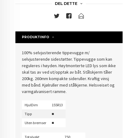
DEL DETTE
PRODUKTINFO
100% selvjusterende tippevugge m/
selvjusterende sidestøtter. Tippevugge som kan
reguleres i høyden. Høytmonterte LED lys som ikke
skal tas av ved ut/opptak av båt. Stålskjerm tåler
200kg. 260mm kompakte sideruller. Kraftig vinsj
med bånd. Kjølruller med stålkjerne. Helsveiset og
varmgalvanisert ramme.
HjulDim
155R13
Tipp
■
Uten bremser
■
Totalvekt
750