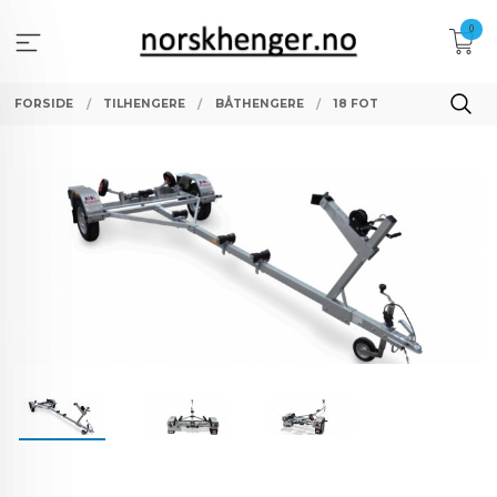
Gå
0
til
innholdet
FORSIDE
TILHENGERE
BÅTHENGERE
18 FOT