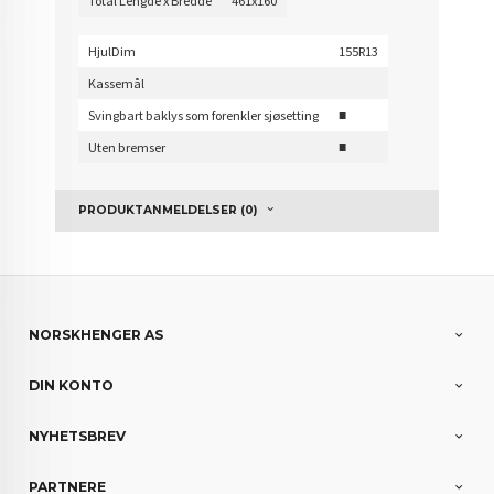
Total Lengde x Bredde
461x160
HjulDim
155R13
Kassemål
Svingbart baklys som forenkler sjøsetting
■
Uten bremser
■
PRODUKTANMELDELSER (0)
NORSKHENGER AS
DIN KONTO
NYHETSBREV
PARTNERE