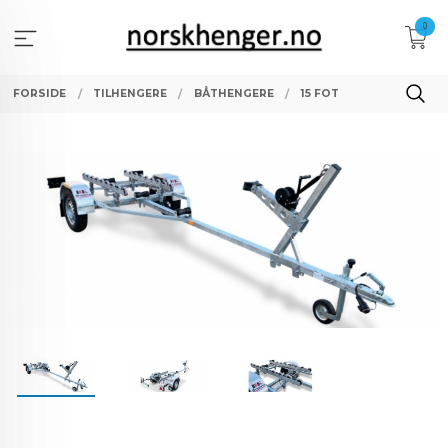
Gå
0
til
innholdet
FORSIDE
TILHENGERE
BÅTHENGERE
15 FOT