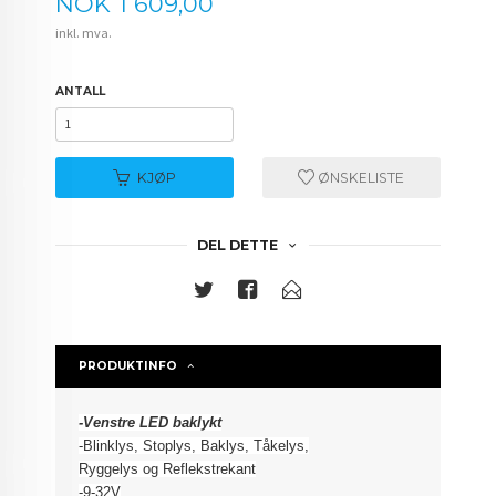
Pris
NOK
1 609,00
inkl. mva.
ANTALL
KJØP
ØNSKELISTE
DEL DETTE
PRODUKTINFO
-Venstre LED b
aklykt
-Blinklys, Stoplys, Baklys, Tåkelys,
Ryggelys og Reflekstrekant
-9-32V