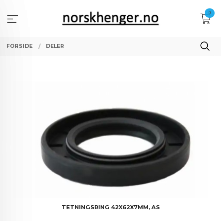
Gå
0
til
innholdet
FORSIDE
DELER
TETNINGSRING 42X62X7MM, AS